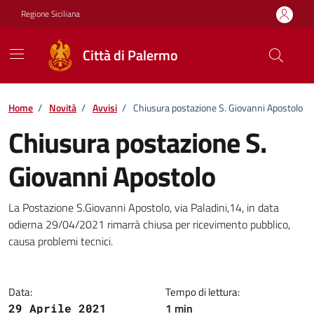
Vai ai contenuti
Vai al footer
Regione Siciliana
Città di Palermo
Home
/
Novità
/
Avvisi
/
Chiusura postazione S. Giovanni Apostolo
Chiusura postazione S.
Giovanni Apostolo
Dettagli della notizia
La Postazione S.Giovanni Apostolo, via Paladini,14, in data
odierna 29/04/2021 rimarrà chiusa per ricevimento pubblico,
causa problemi tecnici.
Data:
Tempo di lettura:
1 min
29 Aprile 2021