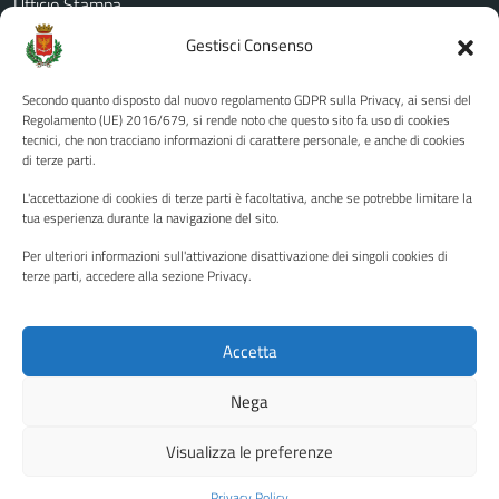
Ufficio Stampa
Amministrazione Trasparente
Gestisci Consenso
Albo pretorio
Secondo quanto disposto dal nuovo regolamento GDPR sulla Privacy, ai sensi del
Informativa privacy
Regolamento (UE) 2016/679, si rende noto che questo sito fa uso di cookies
tecnici, che non tracciano informazioni di carattere personale, e anche di cookies
Note legali
di terze parti.
Dichiarazione di accessibilità
L'accettazione di cookies di terze parti è facoltativa, anche se potrebbe limitare la
Piano di miglioramento del sito
tua esperienza durante la navigazione del sito.
Per ulteriori informazioni sull'attivazione disattivazione dei singoli cookies di
terze parti, accedere alla sezione Privacy.
SEGUICI SU
Facebook
YouTube
Twitter
Instagram
Accetta
Nega
Media policy
Mappa del sito
Visualizza le preferenze
Copyright © 2026 - Città di Palermo •
Powered by Sispi
Privacy Policy