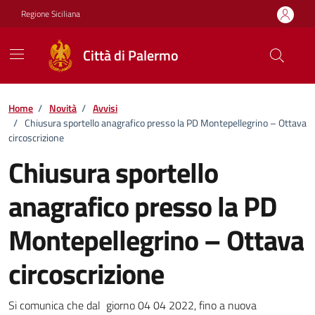
Vai ai contenuti
Vai al footer
Regione Siciliana
Città di Palermo
Home
/
Novità
/
Avvisi
/
Chiusura sportello anagrafico presso la PD Montepellegrino – Ottava
circoscrizione
Chiusura sportello
anagrafico presso la PD
Montepellegrino – Ottava
circoscrizione
Dettagli della notizia
Si comunica che dal giorno 04 04 2022, fino a nuova