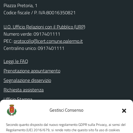
Piazza Pretoria, 1
Codice fiscale / P. IVA:80016350821
U.O. Ufficio Relazioni con il Pubblico (URP)
Numero verde: 0917401111
PEC:
protocollo@cert.comune.palermo.it
Centralino unico: 0917401111
Leggi le FAQ
Prenotazione appuntamento
Segnalazione disservizio
Richiesta assistenza
Ufficio Stampa
Amministrazione Trasparente
Gestisci Consenso
Albo pretorio
Secondo quanto disposto dal nuovo regolamento GDPR sulla Privacy, ai sensi del
Informativa privacy
Regolamento (UE) 2016/679, si rende noto che questo sito fa uso di cookies