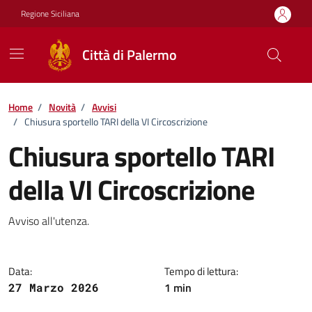
Vai ai contenuti
Vai al footer
Regione Siciliana
Città di Palermo
Home
/
Novità
/
Avvisi
/
Chiusura sportello TARI della VI Circoscrizione
Chiusura sportello TARI
della VI Circoscrizione
Dettagli della notizia
Avviso all'utenza.
Data:
Tempo di lettura:
1 min
27 Marzo 2026