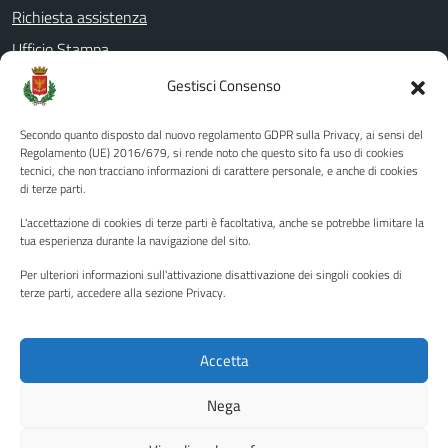
Richiesta assistenza
Ufficio Stampa
Amministrazione Trasparente
Gestisci Consenso
Albo pretorio
Secondo quanto disposto dal nuovo regolamento GDPR sulla Privacy, ai sensi del
Informativa privacy
Regolamento (UE) 2016/679, si rende noto che questo sito fa uso di cookies
tecnici, che non tracciano informazioni di carattere personale, e anche di cookies
Note legali
di terze parti.
Dichiarazione di accessibilità
L'accettazione di cookies di terze parti è facoltativa, anche se potrebbe limitare la
Piano di miglioramento del sito
tua esperienza durante la navigazione del sito.
Per ulteriori informazioni sull'attivazione disattivazione dei singoli cookies di
terze parti, accedere alla sezione Privacy.
SEGUICI SU
Facebook
YouTube
Twitter
Instagram
Accetta
Nega
Media policy
Mappa del sito