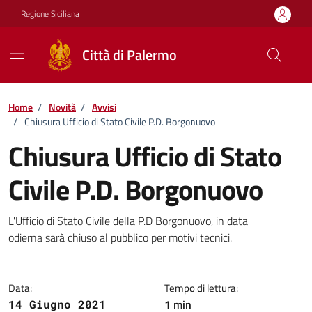
Vai ai contenuti
Vai al footer
Regione Siciliana
Città di Palermo
Home
/
Novità
/
Avvisi
/
Chiusura Ufficio di Stato Civile P.D. Borgonuovo
Chiusura Ufficio di Stato
Civile P.D. Borgonuovo
Dettagli della notizia
L'Ufficio di Stato Civile della P.D Borgonuovo, in data
odierna sarà chiuso al pubblico per motivi tecnici.
Data:
Tempo di lettura:
1 min
14 Giugno 2021