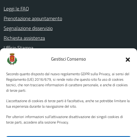
Leggi le FAQ
Prenotazione appuntamento
Segnalazione disservizio
Richiesta assistenza
Ufficio Stampa
Amministrazione Trasparente
Gestisci Consenso
Albo pretorio
Secondo quanto disposto dal nuovo regolamento GDPR sulla Privacy, ai sensi del
Informativa privacy
Regolamento (UE) 2016/679, si rende noto che questo sito fa uso di cookies
tecnici, che non tracciano informazioni di carattere personale, e anche di cookies
Note legali
di terze parti.
Dichiarazione di accessibilità
L'accettazione di cookies di terze parti è facoltativa, anche se potrebbe limitare la
Piano di miglioramento del sito
tua esperienza durante la navigazione del sito.
Per ulteriori informazioni sull'attivazione disattivazione dei singoli cookies di
terze parti, accedere alla sezione Privacy.
SEGUICI SU