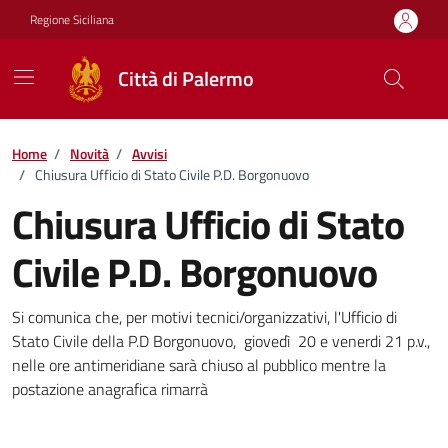
Vai ai contenuti
Vai al footer
Regione Siciliana
Città di Palermo
Home
/
Novità
/
Avvisi
/
Chiusura Ufficio di Stato Civile P.D. Borgonuovo
Chiusura Ufficio di Stato
Civile P.D. Borgonuovo
Dettagli della notizia
Si comunica che, per motivi tecnici/organizzativi, l'Ufficio di
Stato Civile della P.D Borgonuovo, giovedì 20 e venerdi 21 p.v.,
nelle ore antimeridiane sarà chiuso al pubblico mentre la
postazione anagrafica rimarrà