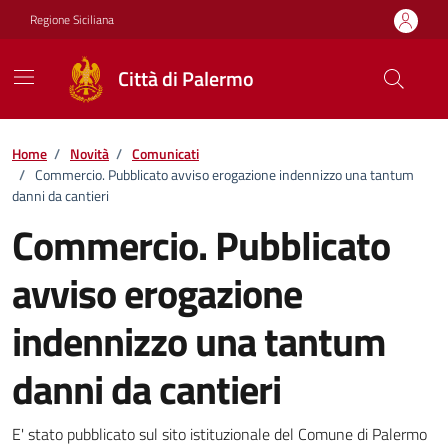
Vai ai contenuti
Vai al footer
Regione Siciliana
Città di Palermo
Home
/
Novità
/
Comunicati
/
Commercio. Pubblicato avviso erogazione indennizzo una tantum
danni da cantieri
Commercio. Pubblicato
avviso erogazione
indennizzo una tantum
danni da cantieri
Dettagli della notizia
E' stato pubblicato sul sito istituzionale del Comune di Palermo