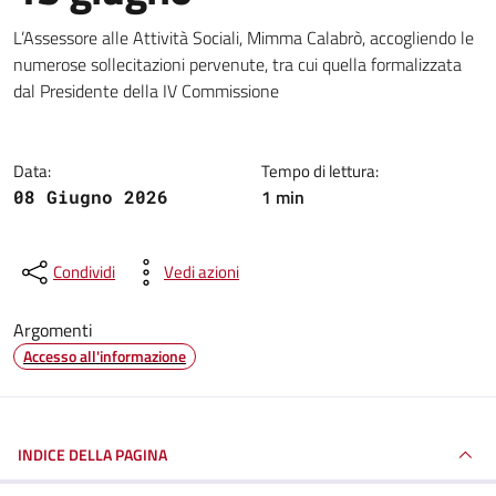
Dettagli della notizia
L’Assessore alle Attività Sociali, Mimma Calabrò, accogliendo le
numerose sollecitazioni pervenute, tra cui quella formalizzata
dal Presidente della IV Commissione
Data:
Tempo di lettura:
1 min
08 Giugno 2026
Condividi
Vedi azioni
Argomenti
Accesso all'informazione
INDICE DELLA PAGINA