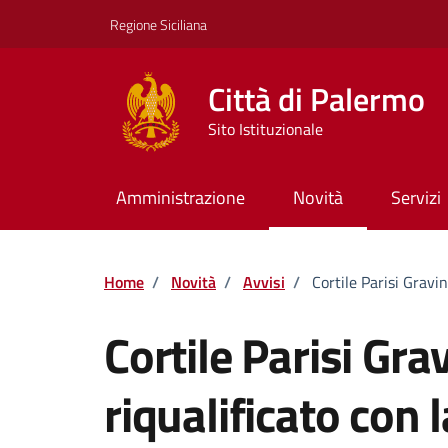
Vai ai contenuti
Vai al footer
Regione Siciliana
Città di Palermo
Sito Istituzionale
Amministrazione
Novità
Servizi
Home
/
Novità
/
Avvisi
/
Cortile Parisi Gravi
Cortile Parisi Gra
riqualificato con