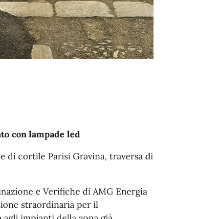
cato con lampade led
 di cortile Parisi Gravina, traversa di
minazione e Verifiche di AMG Energia
one straordinaria per il
 agli impianti della zona già