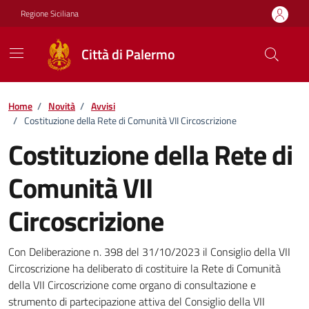
Vai ai contenuti
Vai al footer
Regione Siciliana
Città di Palermo
Home
/
Novità
/
Avvisi
/
Costituzione della Rete di Comunità VII Circoscrizione
Costituzione della Rete di
Comunità VII
Circoscrizione
Dettagli della notizia
Con Deliberazione n. 398 del 31/10/2023 il Consiglio della VII
Circoscrizione ha deliberato di costituire la Rete di Comunità
della VII Circoscrizione come organo di consultazione e
strumento di partecipazione attiva del Consiglio della VII