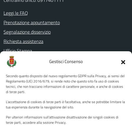
Centralino unico: 0917401111
Leggi le FAQ
Prenotazione appuntamento
Segnalazione disservizio
Richiesta assistenza
Ufficio Stampa
Amministrazione Trasparente
Gestisci Consenso
Albo pretorio
Secondo quanto disposto dal nuovo regolamento GDPR sulla Privacy, ai sensi del
Informativa privacy
Regolamento (UE) 2016/679, si rende noto che questo sito fa uso di cookies
tecnici, che non tracciano informazioni di carattere personale, e anche di cookies
Note legali
di terze parti.
Dichiarazione di accessibilità
L'accettazione di cookies di terze parti è facoltativa, anche se potrebbe limitare la
Piano di miglioramento del sito
tua esperienza durante la navigazione del sito.
Per ulteriori informazioni sull'attivazione disattivazione dei singoli cookies di
terze parti, accedere alla sezione Privacy.
SEGUICI SU