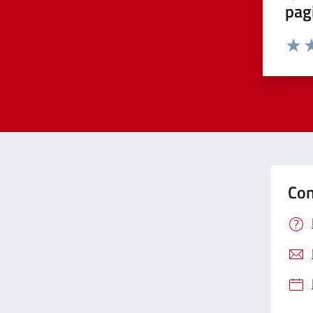
pag
Valut
Va
Con