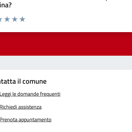
ina?
a 1 stelle su 5
luta 2 stelle su 5
Valuta 3 stelle su 5
Valuta 4 stelle su 5
Valuta 5 stelle su 5
tatta il comune
Leggi le domande frequenti
Richiedi assistenza
Prenota appuntamento