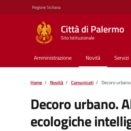
Vai ai contenuti
Vai al footer
Regione Siciliana
Città di Palermo
Sito Istituzionale
Amministrazione
Novità
Servizi
Home
/
Novità
/
Comunicati
/
Decoro urbano. 
Decoro urbano. Al
ecologiche intelli