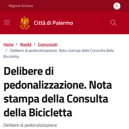
Vai ai contenuti
Vai al footer
Regione Siciliana
Città di Palermo
Home
/
Novità
/
Comunicati
/
Delibere di pedonalizzazione. Nota stampa della Consulta della
Bicicletta
Delibere di
pedonalizzazione. Nota
stampa della Consulta
della Bicicletta
Dettagli della notizia
Delibere di pedonalizzazione