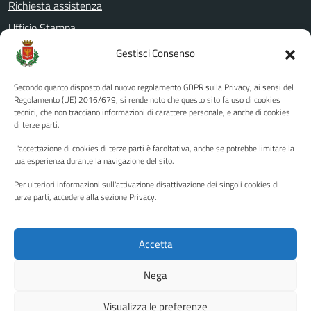
Richiesta assistenza
Ufficio Stampa
Amministrazione Trasparente
Gestisci Consenso
Albo pretorio
Secondo quanto disposto dal nuovo regolamento GDPR sulla Privacy, ai sensi del
Informativa privacy
Regolamento (UE) 2016/679, si rende noto che questo sito fa uso di cookies
tecnici, che non tracciano informazioni di carattere personale, e anche di cookies
Note legali
di terze parti.
Dichiarazione di accessibilità
L'accettazione di cookies di terze parti è facoltativa, anche se potrebbe limitare la
Piano di miglioramento del sito
tua esperienza durante la navigazione del sito.
Per ulteriori informazioni sull'attivazione disattivazione dei singoli cookies di
terze parti, accedere alla sezione Privacy.
SEGUICI SU
Facebook
YouTube
Twitter
Instagram
Accetta
Nega
Media policy
Mappa del sito
Visualizza le preferenze