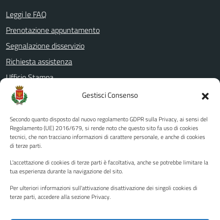
Leggi le FAQ
Prenotazione appuntamento
Segnalazione disservizio
Richiesta assistenza
Ufficio Stampa
Amministrazione Trasparente
Gestisci Consenso
Albo pretorio
Secondo quanto disposto dal nuovo regolamento GDPR sulla Privacy, ai sensi del
Informativa privacy
Regolamento (UE) 2016/679, si rende noto che questo sito fa uso di cookies
tecnici, che non tracciano informazioni di carattere personale, e anche di cookies
Note legali
di terze parti.
Dichiarazione di accessibilità
L'accettazione di cookies di terze parti è facoltativa, anche se potrebbe limitare la
Piano di miglioramento del sito
tua esperienza durante la navigazione del sito.
Per ulteriori informazioni sull'attivazione disattivazione dei singoli cookies di
terze parti, accedere alla sezione Privacy.
SEGUICI SU