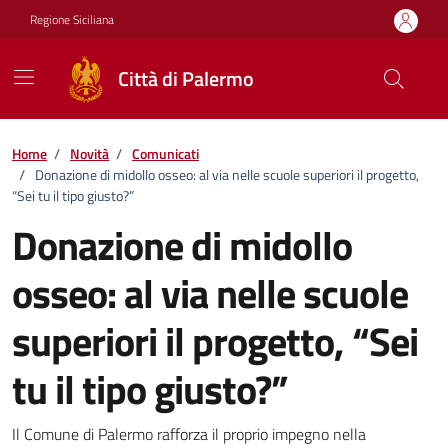
Vai ai contenuti
Vai al footer
Regione Siciliana
Città di Palermo
Home
/
Novità
/
Comunicati
/
Donazione di midollo osseo: al via nelle scuole superiori il progetto,
“Sei tu il tipo giusto?”
Donazione di midollo
osseo: al via nelle scuole
superiori il progetto, “Sei
tu il tipo giusto?”
Dettagli della notizia
Il Comune di Palermo rafforza il proprio impegno nella