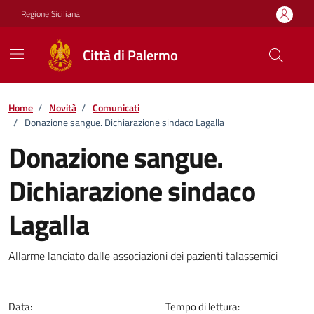
Vai ai contenuti
Vai al footer
Regione Siciliana
Città di Palermo
Home
/
Novità
/
Comunicati
/
Donazione sangue. Dichiarazione sindaco Lagalla
Donazione sangue.
Dichiarazione sindaco
Lagalla
Dettagli della notizia
Allarme lanciato dalle associazioni dei pazienti talassemici
Data:
Tempo di lettura: