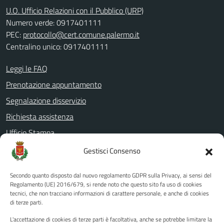
U.O. Ufficio Relazioni con il Pubblico (URP)
Numero verde: 0917401111
PEC:
protocollo@cert.comune.palermo.it
Centralino unico: 0917401111
Leggi le FAQ
Prenotazione appuntamento
Segnalazione disservizio
Richiesta assistenza
Ufficio Stampa
Amministrazione Trasparente
Gestisci Consenso
Albo pretorio
Secondo quanto disposto dal nuovo regolamento GDPR sulla Privacy, ai sensi del
Informativa privacy
Regolamento (UE) 2016/679, si rende noto che questo sito fa uso di cookies
tecnici, che non tracciano informazioni di carattere personale, e anche di cookies
Note legali
di terze parti.
Dichiarazione di accessibilità
L'accettazione di cookies di terze parti è facoltativa, anche se potrebbe limitare la