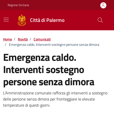
Vai ai contenuti
Vai al footer
Regione Siciliana
Città di Palermo
Home
/
Novità
/
Comunicati
/
Emergenza caldo. Interventi sostegno persone senza dimora
Emergenza caldo.
Interventi sostegno
persone senza dimora
Dettagli della notizia
L’Amministrazione comunale rafforza gli interventi a sostegno
delle persone senza dimora per fronteggiare le elevate
temperature di questi giorni.