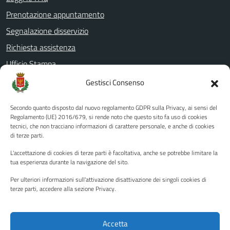
Prenotazione appuntamento
Segnalazione disservizio
Richiesta assistenza
Ufficio Stampa
Amministrazione Trasparente
Gestisci Consenso
Albo pretorio
Secondo quanto disposto dal nuovo regolamento GDPR sulla Privacy, ai sensi del
Informativa privacy
Regolamento (UE) 2016/679, si rende noto che questo sito fa uso di cookies
tecnici, che non tracciano informazioni di carattere personale, e anche di cookies
Note legali
di terze parti.
Dichiarazione di accessibilità
L'accettazione di cookies di terze parti è facoltativa, anche se potrebbe limitare la
Piano di miglioramento del sito
tua esperienza durante la navigazione del sito.
Per ulteriori informazioni sull'attivazione disattivazione dei singoli cookies di
terze parti, accedere alla sezione Privacy.
SEGUICI SU
Facebook
YouTube
Twitter
Instagram
Accetta