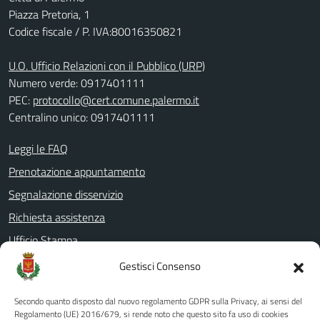
Piazza Pretoria, 1
Codice fiscale / P. IVA:80016350821
U.O. Ufficio Relazioni con il Pubblico (URP)
Numero verde: 0917401111
PEC:
protocollo@cert.comune.palermo.it
Centralino unico: 0917401111
Leggi le FAQ
Prenotazione appuntamento
Segnalazione disservizio
Richiesta assistenza
Ufficio Stampa
Amministrazione Trasparente
Gestisci Consenso
Albo pretorio
Secondo quanto disposto dal nuovo regolamento GDPR sulla Privacy, ai sensi del
Informativa privacy
Regolamento (UE) 2016/679, si rende noto che questo sito fa uso di cookies