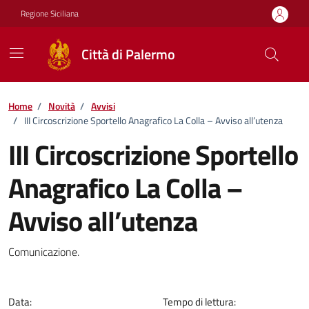
Vai ai contenuti
Vai al footer
Regione Siciliana
Città di Palermo
Home
/
Novità
/
Avvisi
/
III Circoscrizione Sportello Anagrafico La Colla – Avviso all’utenza
III Circoscrizione Sportello
Anagrafico La Colla –
Avviso all’utenza
Dettagli della notizia
Comunicazione.
Data:
Tempo di lettura: