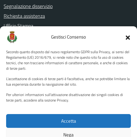
Segnalazione disservizio
Richiesta assistenza
Ufficio Stampa
Amministrazione Trasparente
Gestisci Consenso
Albo pretorio
Secondo quanto disposto dal nuovo regolamento GDPR sulla Privacy, ai sensi del
Informativa privacy
Regolamento (UE) 2016/679, si rende noto che questo sito fa uso di cookies
tecnici, che non tracciano informazioni di carattere personale, e anche di cookies
Note legali
di terze parti.
Dichiarazione di accessibilità
L'accettazione di cookies di terze parti è facoltativa, anche se potrebbe limitare la
Piano di miglioramento del sito
tua esperienza durante la navigazione del sito.
Per ulteriori informazioni sull'attivazione disattivazione dei singoli cookies di
terze parti, accedere alla sezione Privacy.
SEGUICI SU
Facebook
YouTube
Twitter
Instagram
Accetta
Nega