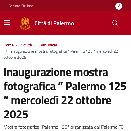
Vai ai contenuti
Vai al footer
Regione Siciliana
Città di Palermo
Home
/
Novità
/
Comunicati
/
Inaugurazione mostra fotografica ” Palermo 125 ” mercoledì 22
ottobre 2025
Inaugurazione mostra
fotografica ” Palermo 125
” mercoledì 22 ottobre
2025
Dettagli della notizia
Mostra fotografica “Palermo 125″ organizzata dal Palermo FC