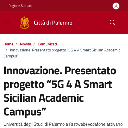
Vai ai contenuti
Vai al footer
Regione Siciliana
Città di Palermo
Home
/
Novità
/
Comunicati
/
Innovazione. Presentato progetto “5G 4 A Smart Sicilian Academic
Campus”
Innovazione. Presentato
progetto “5G 4 A Smart
Sicilian Academic
Campus”
Dettagli della notizia
Università degli Studi di Palermo e Fastweb+Vodafone attivano