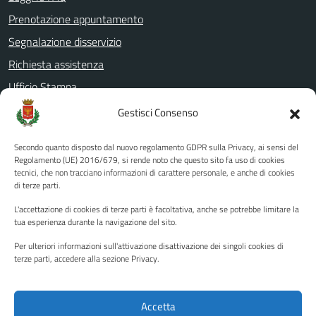
Prenotazione appuntamento
Segnalazione disservizio
Richiesta assistenza
Ufficio Stampa
Amministrazione Trasparente
Gestisci Consenso
Albo pretorio
Secondo quanto disposto dal nuovo regolamento GDPR sulla Privacy, ai sensi del
Informativa privacy
Regolamento (UE) 2016/679, si rende noto che questo sito fa uso di cookies
tecnici, che non tracciano informazioni di carattere personale, e anche di cookies
Note legali
di terze parti.
Dichiarazione di accessibilità
L'accettazione di cookies di terze parti è facoltativa, anche se potrebbe limitare la
Piano di miglioramento del sito
tua esperienza durante la navigazione del sito.
Per ulteriori informazioni sull'attivazione disattivazione dei singoli cookies di
terze parti, accedere alla sezione Privacy.
SEGUICI SU
Facebook
YouTube
Twitter
Instagram
Accetta