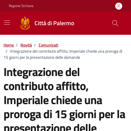
Vai ai contenuti
Vai al footer
Regione Siciliana
Città di Palermo
Home
/
Novità
/
Comunicati
/
Integrazione del contributo affitto, Imperiale chiede una proroga di
15 giorni per la presentazione delle domande
Integrazione del
contributo affitto,
Imperiale chiede una
proroga di 15 giorni per la
presentazione delle