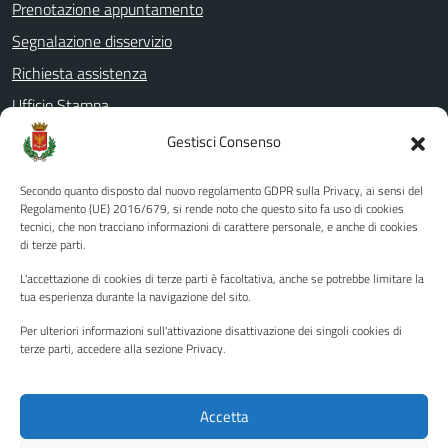
Prenotazione appuntamento
Segnalazione disservizio
Richiesta assistenza
Ufficio Stampa
Amministrazione Trasparente
Gestisci Consenso
Albo pretorio
Secondo quanto disposto dal nuovo regolamento GDPR sulla Privacy, ai sensi del
Informativa privacy
Regolamento (UE) 2016/679, si rende noto che questo sito fa uso di cookies
tecnici, che non tracciano informazioni di carattere personale, e anche di cookies
Note legali
di terze parti.
Dichiarazione di accessibilità
L'accettazione di cookies di terze parti è facoltativa, anche se potrebbe limitare la
Piano di miglioramento del sito
tua esperienza durante la navigazione del sito.
Per ulteriori informazioni sull'attivazione disattivazione dei singoli cookies di
terze parti, accedere alla sezione Privacy.
SEGUICI SU
Facebook
YouTube
Twitter
Instagram
Accetta