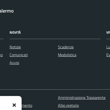
Palermo
NOVITÀ
V
Notizie
Scadenze
Lu
vo
Comunicati
Modulistica
Ev
Avvisi
 FAQ
Amministrazione Trasparente
zione appuntamento
Albo pretorio