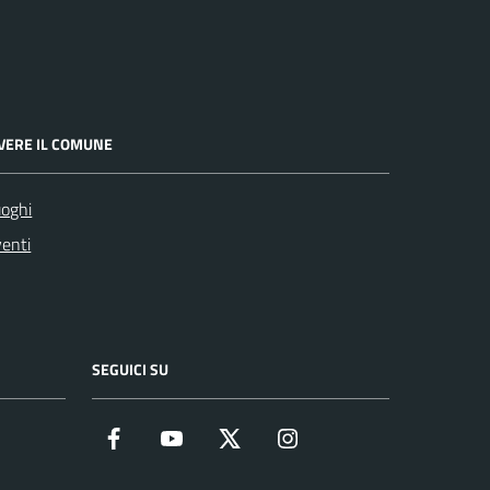
IVERE IL COMUNE
oghi
enti
SEGUICI SU
Facebook
YouTube
Twitter
Instagram