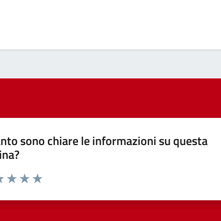
nto sono chiare le informazioni su questa
ina?
a 1 stelle su 5
luta 2 stelle su 5
Valuta 3 stelle su 5
Valuta 4 stelle su 5
Valuta 5 stelle su 5