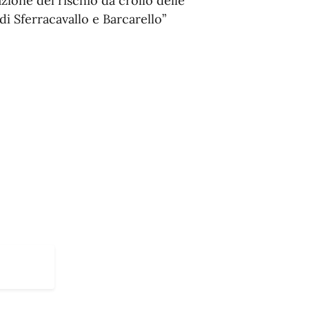
azione del rischio da crollo delle
 di Sferracavallo e Barcarello”