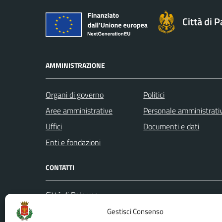
Città di 
AMMINISTRAZIONE
Organi di governo
Politici
Aree amministrative
Personale amministrati
Uffici
Documenti e dati
Enti e fondazioni
CONTATTI
Città di Palermo
Leggi le
Piazza Pretoria, 1
Gestisci Consenso
Prenota
Codice fiscale / P. IVA:80016350821