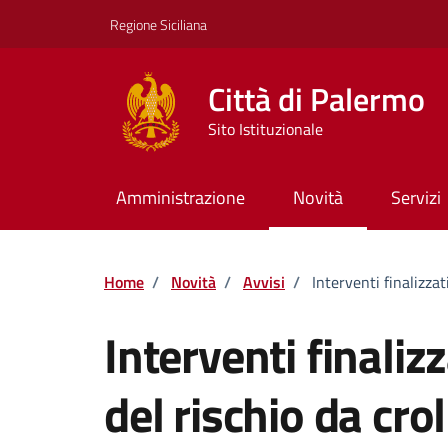
Vai ai contenuti
Vai al footer
Regione Siciliana
Città di Palermo
Sito Istituzionale
Amministrazione
Novità
Servizi
Home
/
Novità
/
Avvisi
/
Interventi finalizzat
Interventi finaliz
del rischio da crol