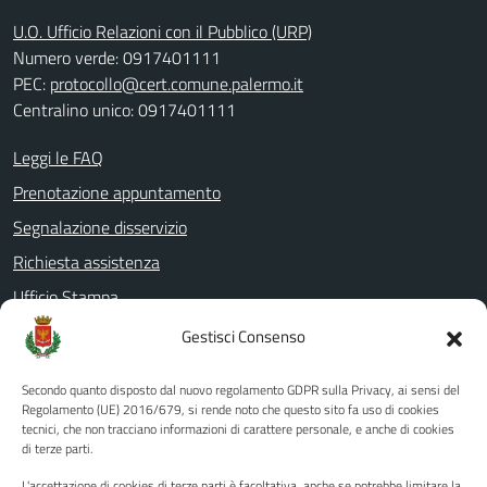
U.O. Ufficio Relazioni con il Pubblico (URP)
Numero verde: 0917401111
PEC:
protocollo@cert.comune.palermo.it
Centralino unico: 0917401111
Leggi le FAQ
Prenotazione appuntamento
Segnalazione disservizio
Richiesta assistenza
Ufficio Stampa
Amministrazione Trasparente
Gestisci Consenso
Albo pretorio
Secondo quanto disposto dal nuovo regolamento GDPR sulla Privacy, ai sensi del
Informativa privacy
Regolamento (UE) 2016/679, si rende noto che questo sito fa uso di cookies
tecnici, che non tracciano informazioni di carattere personale, e anche di cookies
Note legali
di terze parti.
Dichiarazione di accessibilità
L'accettazione di cookies di terze parti è facoltativa, anche se potrebbe limitare la