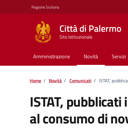
Vai ai contenuti
Vai al footer
Regione Siciliana
Città di Palermo
Sito Istituzionale
Amministrazione
Novità
Servizi
Home
/
Novità
/
Comunicati
/
ISTAT, pubblica
ISTAT, pubblicati i
al consumo di n