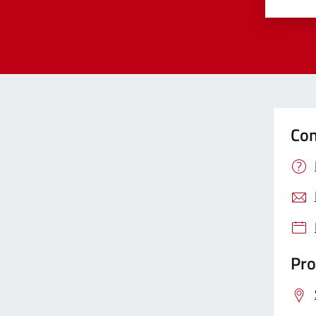
Valut
Va
Con
Pro