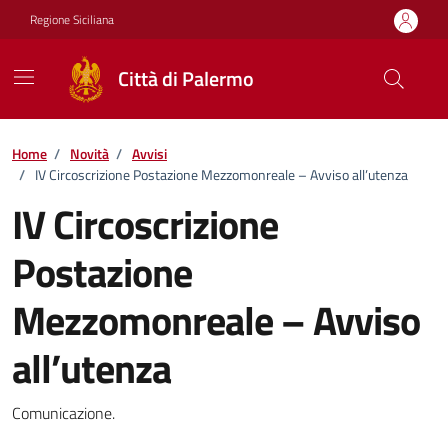
Vai ai contenuti
Vai al footer
Regione Siciliana
Città di Palermo
Home
/
Novità
/
Avvisi
/
IV Circoscrizione Postazione Mezzomonreale – Avviso all’utenza
IV Circoscrizione
Postazione
Mezzomonreale – Avviso
all’utenza
Dettagli della notizia
Comunicazione.