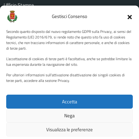
Ufficio Stampa
Amministrazione Trasparente
Gestisci Consenso
Albo pretorio
Secondo quanto disposto dal nuovo regolamento GDPR sulla Privacy, ai sensi del
Informativa privacy
Regolamento (UE) 2016/679, si rende noto che questo sito fa uso di cookies
tecnici, che non tracciano informazioni di carattere personale, e anche di cookies
Note legali
di terze parti.
Dichiarazione di accessibilità
L'accettazione di cookies di terze parti è facoltativa, anche se potrebbe limitare la
Piano di miglioramento del sito
tua esperienza durante la navigazione del sito.
Per ulteriori informazioni sull'attivazione disattivazione dei singoli cookies di
terze parti, accedere alla sezione Privacy.
SEGUICI SU
Facebook
YouTube
Twitter
Instagram
Accetta
Nega
Media policy
Mappa del sito
Visualizza le preferenze
Copyright © 2026 - Città di Palermo •
Powered by Sispi