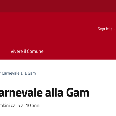
Seguici su:
Vivere il Comune
r Carnevale alla Gam
Carnevale alla Gam
a
bini dai 5 ai 10 anni.