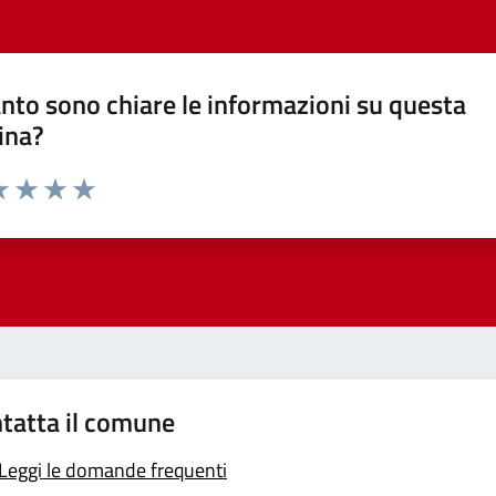
nto sono chiare le informazioni su questa
ina?
a 1 stelle su 5
luta 2 stelle su 5
Valuta 3 stelle su 5
Valuta 4 stelle su 5
Valuta 5 stelle su 5
tatta il comune
Leggi le domande frequenti