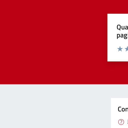
Qua
pag
Valut
Va
Con