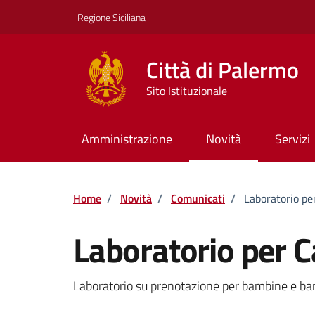
Vai ai contenuti
Vai al footer
Regione Siciliana
Città di Palermo
Sito Istituzionale
Amministrazione
Novità
Servizi
Home
/
Novità
/
Comunicati
/
Laboratorio pe
Laboratorio per 
Dettagli della notizi
Laboratorio su prenotazione per bambine e bam