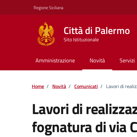
Vai ai contenuti
Vai al footer
Regione Siciliana
Città di Palermo
Sito Istituzionale
Amministrazione
Novità
Servizi
Home
/
Novità
/
Comunicati
/
Lavori di reali
Lavori di realizza
fognatura di via Cr