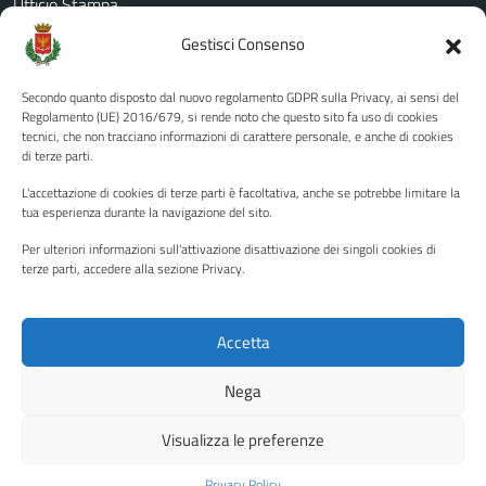
Ufficio Stampa
Amministrazione Trasparente
Gestisci Consenso
Albo pretorio
Secondo quanto disposto dal nuovo regolamento GDPR sulla Privacy, ai sensi del
Informativa privacy
Regolamento (UE) 2016/679, si rende noto che questo sito fa uso di cookies
tecnici, che non tracciano informazioni di carattere personale, e anche di cookies
Note legali
di terze parti.
Dichiarazione di accessibilità
L'accettazione di cookies di terze parti è facoltativa, anche se potrebbe limitare la
Piano di miglioramento del sito
tua esperienza durante la navigazione del sito.
Per ulteriori informazioni sull'attivazione disattivazione dei singoli cookies di
terze parti, accedere alla sezione Privacy.
SEGUICI SU
Facebook
YouTube
Twitter
Instagram
Accetta
Nega
Media policy
Mappa del sito
Visualizza le preferenze
Copyright © 2026 - Città di Palermo •
Powered by Sispi
Privacy Policy