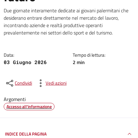
Dettagli della notizia
Due giornate interamente dedicate ai giovani palermitani che
desiderano entrare direttamente nel mercato del lavoro,
incontrando aziende e realtà produttive operanti
prevalentemente nei settori dello sport e del turismo.
Data:
Tempo di lettura:
2 min
03 Giugno 2026
Condividi
Vedi azioni
Argomenti
Accesso all'informazione
INDICE DELLA PAGINA