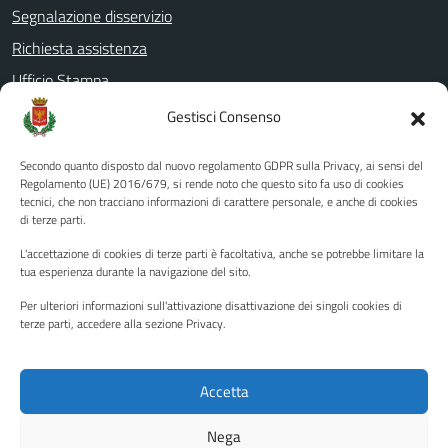
Segnalazione disservizio
Richiesta assistenza
Ufficio Stampa
Amministrazione Trasparente
Gestisci Consenso
Albo pretorio
Secondo quanto disposto dal nuovo regolamento GDPR sulla Privacy, ai sensi del
Informativa privacy
Regolamento (UE) 2016/679, si rende noto che questo sito fa uso di cookies
tecnici, che non tracciano informazioni di carattere personale, e anche di cookies
Note legali
di terze parti.
Dichiarazione di accessibilità
L'accettazione di cookies di terze parti è facoltativa, anche se potrebbe limitare la
Piano di miglioramento del sito
tua esperienza durante la navigazione del sito.
Per ulteriori informazioni sull'attivazione disattivazione dei singoli cookies di
terze parti, accedere alla sezione Privacy.
SEGUICI SU
Facebook
YouTube
Twitter
Instagram
Accetta
Nega