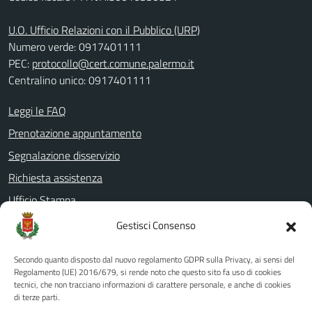
U.O. Ufficio Relazioni con il Pubblico (URP)
Numero verde: 0917401111
PEC:
protocollo@cert.comune.palermo.it
Centralino unico: 0917401111
Leggi le FAQ
Prenotazione appuntamento
Segnalazione disservizio
Richiesta assistenza
Ufficio Stampa
Amministrazione Trasparente
Gestisci Consenso
Albo pretorio
Secondo quanto disposto dal nuovo regolamento GDPR sulla Privacy, ai sensi del
Informativa privacy
Regolamento (UE) 2016/679, si rende noto che questo sito fa uso di cookies
tecnici, che non tracciano informazioni di carattere personale, e anche di cookies
Note legali
di terze parti.
Dichiarazione di accessibilità