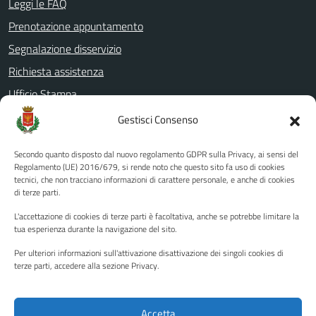
Leggi le FAQ
Prenotazione appuntamento
Segnalazione disservizio
Richiesta assistenza
Ufficio Stampa
Amministrazione Trasparente
Gestisci Consenso
Albo pretorio
Secondo quanto disposto dal nuovo regolamento GDPR sulla Privacy, ai sensi del
Informativa privacy
Regolamento (UE) 2016/679, si rende noto che questo sito fa uso di cookies
tecnici, che non tracciano informazioni di carattere personale, e anche di cookies
Note legali
di terze parti.
Dichiarazione di accessibilità
L'accettazione di cookies di terze parti è facoltativa, anche se potrebbe limitare la
Piano di miglioramento del sito
tua esperienza durante la navigazione del sito.
Per ulteriori informazioni sull'attivazione disattivazione dei singoli cookies di
terze parti, accedere alla sezione Privacy.
SEGUICI SU
Facebook
YouTube
Twitter
Instagram
Accetta