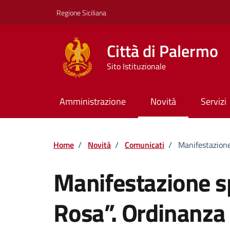
Vai ai contenuti
Vai al footer
Regione Siciliana
Città di Palermo
Sito Istituzionale
Amministrazione
Novità
Servizi
Home
/
Novità
/
Comunicati
/
Manifestazione
Manifestazione s
Rosa”. Ordinanza 