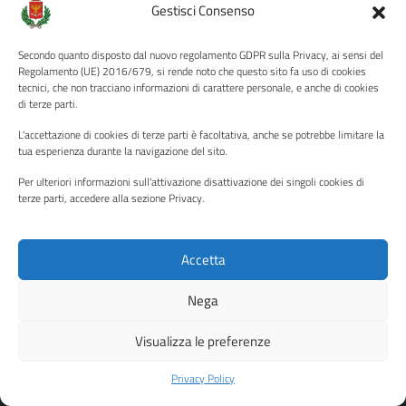
Amministrazione Trasparente
Gestisci Consenso
Albo pretorio
Secondo quanto disposto dal nuovo regolamento GDPR sulla Privacy, ai sensi del
Informativa privacy
Regolamento (UE) 2016/679, si rende noto che questo sito fa uso di cookies
tecnici, che non tracciano informazioni di carattere personale, e anche di cookies
Note legali
di terze parti.
Dichiarazione di accessibilità
L'accettazione di cookies di terze parti è facoltativa, anche se potrebbe limitare la
Piano di miglioramento del sito
tua esperienza durante la navigazione del sito.
Per ulteriori informazioni sull'attivazione disattivazione dei singoli cookies di
terze parti, accedere alla sezione Privacy.
SEGUICI SU
Facebook
YouTube
Twitter
Instagram
Accetta
Nega
Media policy
Mappa del sito
Visualizza le preferenze
Copyright © 2026 - Città di Palermo •
Powered by Sispi
Privacy Policy