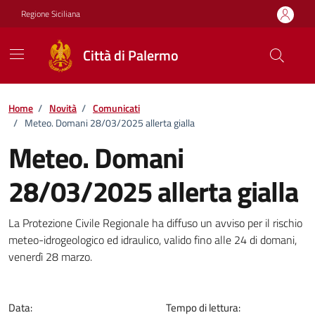
Vai ai contenuti
Vai al footer
Regione Siciliana
Città di Palermo
Home
/
Novità
/
Comunicati
/
Meteo. Domani 28/03/2025 allerta gialla
Meteo. Domani
28/03/2025 allerta gialla
Dettagli della notizia
La Protezione Civile Regionale ha diffuso un avviso per il rischio
meteo-idrogeologico ed idraulico, valido fino alle 24 di domani,
venerdì 28 marzo.
Data:
Tempo di lettura: