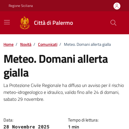
Vai ai contenuti
Vai al footer
Regione Siciliana
Città di Palermo
Home
/
Novità
/
Comunicati
/
Meteo. Domani allerta gialla
Meteo. Domani allerta
gialla
Dettagli della notizia
La Protezione Civile Regionale ha diffuso un avviso per il rischio
meteo-idrogeologico e idraulico, valido fino alle 24 di domani,
sabato 29 novembre.
Data:
Tempo di lettura:
1 min
28 Novembre 2025