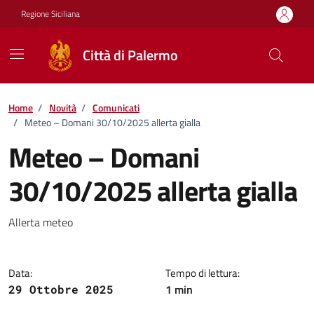
Vai ai contenuti
Vai al footer
Regione Siciliana
Città di Palermo
Home
/
Novità
/
Comunicati
/
Meteo – Domani 30/10/2025 allerta gialla
Meteo – Domani
30/10/2025 allerta gialla
Dettagli della notizia
Allerta meteo
Data:
Tempo di lettura:
1 min
29 Ottobre 2025