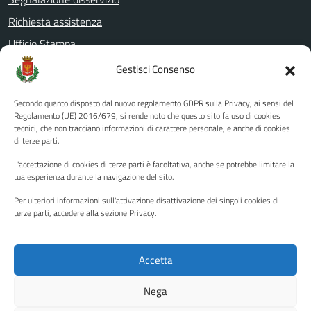
Richiesta assistenza
Ufficio Stampa
Amministrazione Trasparente
Gestisci Consenso
Albo pretorio
Secondo quanto disposto dal nuovo regolamento GDPR sulla Privacy, ai sensi del
Informativa privacy
Regolamento (UE) 2016/679, si rende noto che questo sito fa uso di cookies
tecnici, che non tracciano informazioni di carattere personale, e anche di cookies
Note legali
di terze parti.
Dichiarazione di accessibilità
L'accettazione di cookies di terze parti è facoltativa, anche se potrebbe limitare la
Piano di miglioramento del sito
tua esperienza durante la navigazione del sito.
Per ulteriori informazioni sull'attivazione disattivazione dei singoli cookies di
terze parti, accedere alla sezione Privacy.
SEGUICI SU
Facebook
YouTube
Twitter
Instagram
Accetta
Nega