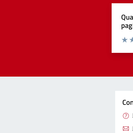
Qua
pag
Valut
Va
Con