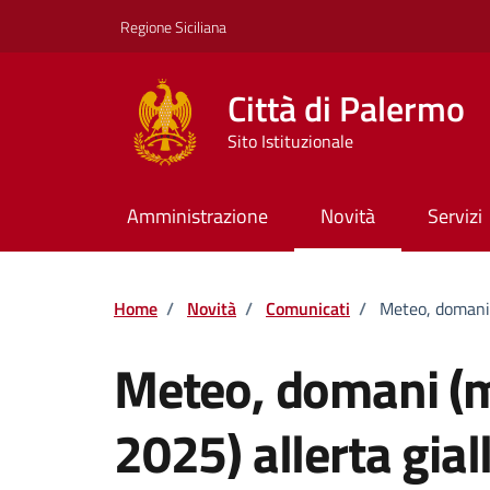
Vai ai contenuti
Vai al footer
Regione Siciliana
Città di Palermo
Sito Istituzionale
Amministrazione
Novità
Servizi
Home
/
Novità
/
Comunicati
/
Meteo, domani (
Meteo, domani (m
2025) allerta gial