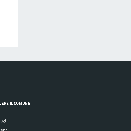
IVERE IL COMUNE
oghi
enti