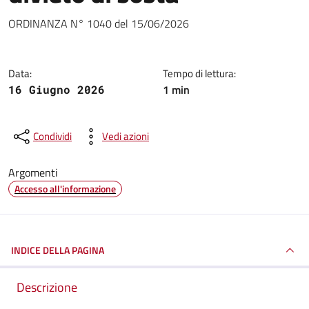
Dettagli della notizia
ORDINANZA N° 1040 del 15/06/2026
Data:
Tempo di lettura:
1 min
16 Giugno 2026
Condividi
Vedi azioni
Argomenti
Accesso all'informazione
INDICE DELLA PAGINA
Descrizione