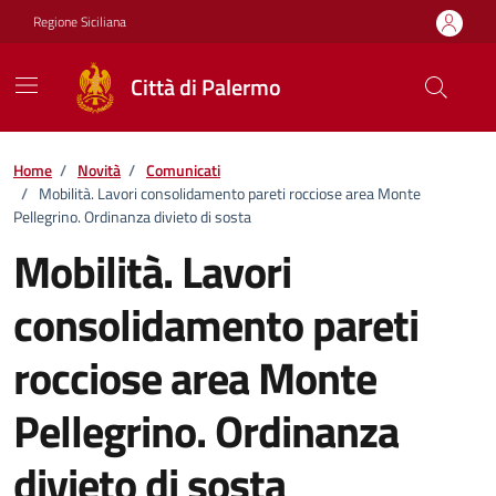
Vai ai contenuti
Vai al footer
Regione Siciliana
Città di Palermo
Home
/
Novità
/
Comunicati
/
Mobilità. Lavori consolidamento pareti rocciose area Monte
Pellegrino. Ordinanza divieto di sosta
Mobilità. Lavori
consolidamento pareti
rocciose area Monte
Pellegrino. Ordinanza
divieto di sosta