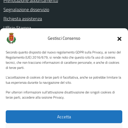
Prenotazione appuntamento
Segnalazione disservizio
Richiesta assistenza
Ufficio Stampa
Amministrazione Trasparente
Gestisci Consenso
Albo pretorio
Secondo quanto disposto dal nuovo regolamento GDPR sulla Privacy, ai sensi del
Informativa privacy
Regolamento (UE) 2016/679, si rende noto che questo sito fa uso di cookies
tecnici, che non tracciano informazioni di carattere personale, e anche di cookies
Note legali
di terze parti.
Dichiarazione di accessibilità
L'accettazione di cookies di terze parti è facoltativa, anche se potrebbe limitare la
Piano di miglioramento del sito
tua esperienza durante la navigazione del sito.
Per ulteriori informazioni sull'attivazione disattivazione dei singoli cookies di
terze parti, accedere alla sezione Privacy.
SEGUICI SU
Facebook
YouTube
Twitter
Instagram
Accetta