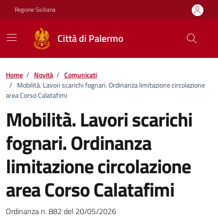
Vai ai contenuti
Vai al footer
Regione Siciliana
Città di Palermo
Home
/
Novità
/
Comunicati
/
Mobilità. Lavori scarichi fognari. Ordinanza limitazione circolazione
area Corso Calatafimi
Mobilità. Lavori scarichi
fognari. Ordinanza
limitazione circolazione
area Corso Calatafimi
Dettagli della notizia
Ordinanza n. 882 del 20/05/2026