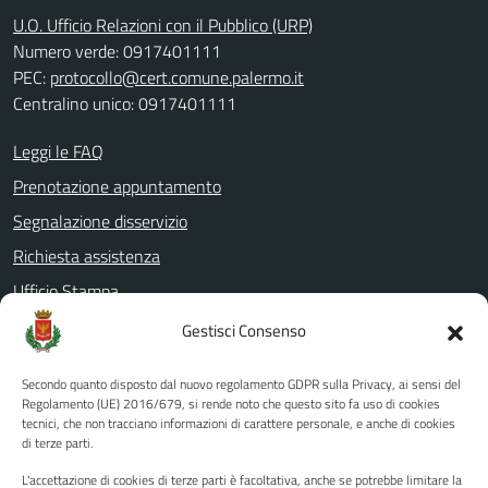
U.O. Ufficio Relazioni con il Pubblico (URP)
Numero verde: 0917401111
PEC:
protocollo@cert.comune.palermo.it
Centralino unico: 0917401111
Leggi le FAQ
Prenotazione appuntamento
Segnalazione disservizio
Richiesta assistenza
Ufficio Stampa
Amministrazione Trasparente
Gestisci Consenso
Albo pretorio
Secondo quanto disposto dal nuovo regolamento GDPR sulla Privacy, ai sensi del
Informativa privacy
Regolamento (UE) 2016/679, si rende noto che questo sito fa uso di cookies
tecnici, che non tracciano informazioni di carattere personale, e anche di cookies
Note legali
di terze parti.
Dichiarazione di accessibilità
L'accettazione di cookies di terze parti è facoltativa, anche se potrebbe limitare la