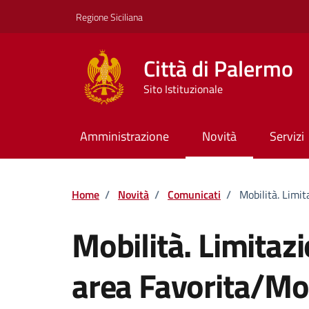
Vai ai contenuti
Vai al footer
Regione Siciliana
Città di Palermo
Sito Istituzionale
Amministrazione
Novità
Servizi
Home
/
Novità
/
Comunicati
/
Mobilità. Limit
Mobilità. Limitaz
area Favorita/Mon