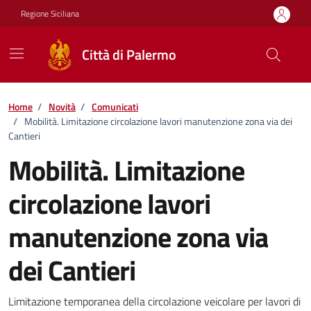
Vai ai contenuti
Vai al footer
Regione Siciliana
Città di Palermo
Home
/
Novità
/
Comunicati
/
Mobilità. Limitazione circolazione lavori manutenzione zona via dei
Cantieri
Mobilità. Limitazione
circolazione lavori
manutenzione zona via
dei Cantieri
Dettagli della notizia
Limitazione temporanea della circolazione veicolare per lavori di