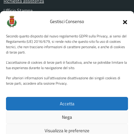
Richiesta assistenza
Ufficio Stampa
Amministrazione Trasparente
Gestisci Consenso
Albo pretorio
Secondo quanto disposto dal nuovo regolamento GDPR sulla Privacy, ai sensi del
Informativa privacy
Regolamento (UE) 2016/679, si rende noto che questo sito fa uso di cookies
tecnici, che non tracciano informazioni di carattere personale, e anche di cookies
Note legali
di terze parti.
Dichiarazione di accessibilità
L'accettazione di cookies di terze parti è facoltativa, anche se potrebbe limitare la
Piano di miglioramento del sito
tua esperienza durante la navigazione del sito.
Per ulteriori informazioni sull'attivazione disattivazione dei singoli cookies di
terze parti, accedere alla sezione Privacy.
SEGUICI SU
Facebook
YouTube
Twitter
Instagram
Accetta
Nega
Media policy
Mappa del sito
Visualizza le preferenze