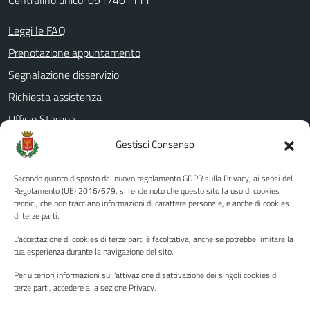
Centralino unico: 0917401111
Leggi le FAQ
Prenotazione appuntamento
Segnalazione disservizio
Richiesta assistenza
Ufficio Stampa
Amministrazione Trasparente
Gestisci Consenso
Albo pretorio
Secondo quanto disposto dal nuovo regolamento GDPR sulla Privacy, ai sensi del
Informativa privacy
Regolamento (UE) 2016/679, si rende noto che questo sito fa uso di cookies
tecnici, che non tracciano informazioni di carattere personale, e anche di cookies
Note legali
di terze parti.
Dichiarazione di accessibilità
L'accettazione di cookies di terze parti è facoltativa, anche se potrebbe limitare la
Piano di miglioramento del sito
tua esperienza durante la navigazione del sito.
Per ulteriori informazioni sull'attivazione disattivazione dei singoli cookies di
terze parti, accedere alla sezione Privacy.
SEGUICI SU