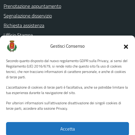
Prenotazione appuntamento
Segnalazione disservizio
Richiesta assistenza
Ufficio Stampa
Amministrazione Trasparente
Gestisci Consenso
Albo pretorio
Secondo quanto disposto dal nuovo regolamento GDPR sulla Privacy, ai sensi del
Informativa privacy
Regolamento (UE) 2016/679, si rende noto che questo sito fa uso di cookies
tecnici, che non tracciano informazioni di carattere personale, e anche di cookies
Note legali
di terze parti.
Dichiarazione di accessibilità
L'accettazione di cookies di terze parti è facoltativa, anche se potrebbe limitare la
Piano di miglioramento del sito
tua esperienza durante la navigazione del sito.
Per ulteriori informazioni sull'attivazione disattivazione dei singoli cookies di
terze parti, accedere alla sezione Privacy.
SEGUICI SU
Facebook
YouTube
Twitter
Instagram
Accetta