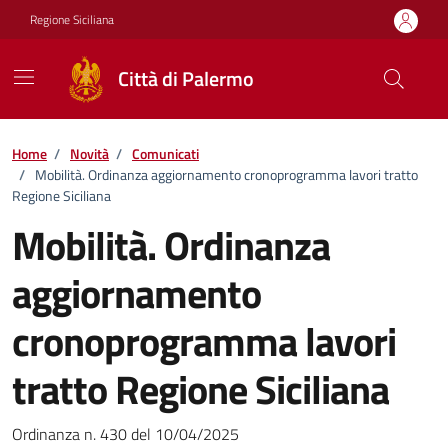
Vai ai contenuti
Vai al footer
Regione Siciliana
Città di Palermo
Home
/
Novità
/
Comunicati
/
Mobilità. Ordinanza aggiornamento cronoprogramma lavori tratto
Regione Siciliana
Mobilità. Ordinanza
aggiornamento
cronoprogramma lavori
tratto Regione Siciliana
Dettagli della notizia
Ordinanza n. 430 del 10/04/2025