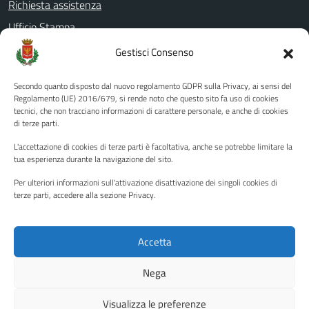
Richiesta assistenza
Ufficio Stampa
Amministrazione Trasparente
Gestisci Consenso
Albo pretorio
Secondo quanto disposto dal nuovo regolamento GDPR sulla Privacy, ai sensi del
Informativa privacy
Regolamento (UE) 2016/679, si rende noto che questo sito fa uso di cookies
tecnici, che non tracciano informazioni di carattere personale, e anche di cookies
Note legali
di terze parti.
Dichiarazione di accessibilità
L'accettazione di cookies di terze parti è facoltativa, anche se potrebbe limitare la
Piano di miglioramento del sito
tua esperienza durante la navigazione del sito.
Per ulteriori informazioni sull'attivazione disattivazione dei singoli cookies di
terze parti, accedere alla sezione Privacy.
SEGUICI SU
Facebook
YouTube
Twitter
Instagram
Accetta
Nega
Media policy
Mappa del sito
Visualizza le preferenze