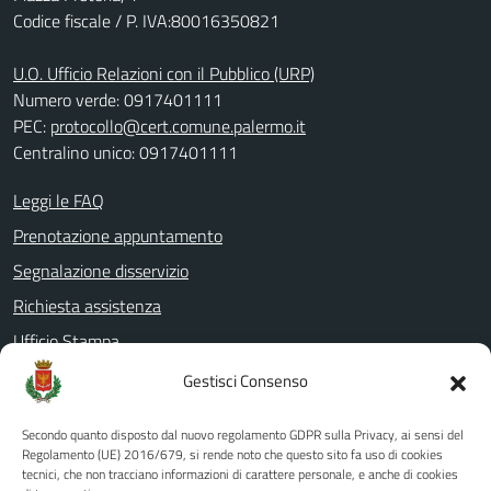
Codice fiscale / P. IVA:80016350821
U.O. Ufficio Relazioni con il Pubblico (URP)
Numero verde: 0917401111
PEC:
protocollo@cert.comune.palermo.it
Centralino unico: 0917401111
Leggi le FAQ
Prenotazione appuntamento
Segnalazione disservizio
Richiesta assistenza
Ufficio Stampa
Amministrazione Trasparente
Gestisci Consenso
Albo pretorio
Secondo quanto disposto dal nuovo regolamento GDPR sulla Privacy, ai sensi del
Informativa privacy
Regolamento (UE) 2016/679, si rende noto che questo sito fa uso di cookies
tecnici, che non tracciano informazioni di carattere personale, e anche di cookies
Note legali