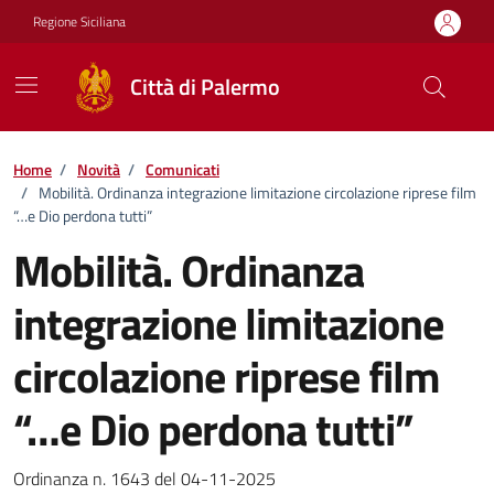
Vai ai contenuti
Vai al footer
Regione Siciliana
Città di Palermo
Home
/
Novità
/
Comunicati
/
Mobilità. Ordinanza integrazione limitazione circolazione riprese film
“…e Dio perdona tutti”
Mobilità. Ordinanza
integrazione limitazione
circolazione riprese film
“…e Dio perdona tutti”
Dettagli della notizia
Ordinanza n. 1643 del 04-11-2025