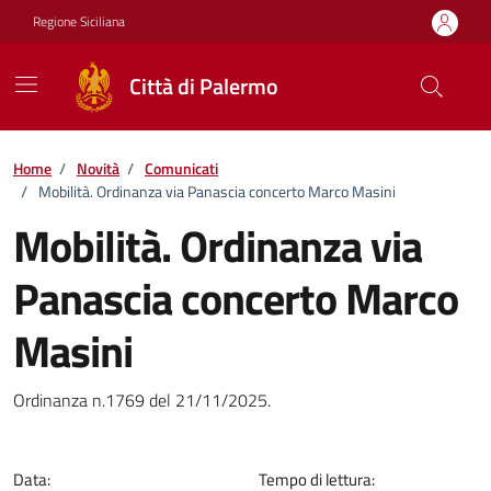
Vai ai contenuti
Vai al footer
Regione Siciliana
Città di Palermo
Home
/
Novità
/
Comunicati
/
Mobilità. Ordinanza via Panascia concerto Marco Masini
Mobilità. Ordinanza via
Panascia concerto Marco
Masini
Dettagli della notizia
Ordinanza n.1769 del 21/11/2025.
Data:
Tempo di lettura: