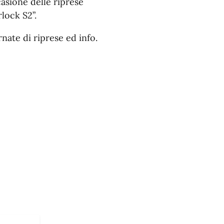
casione delle riprese
lock S2”.
nate di riprese ed info.