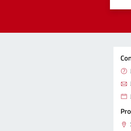
Valut
Va
Con
Pro