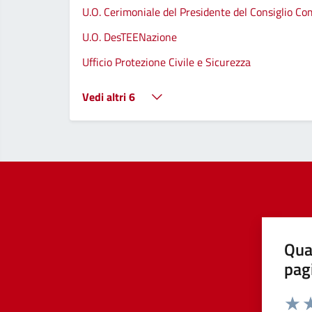
U.O. Cerimoniale del Presidente del Consiglio C
U.O. DesTEENazione
Ufficio Protezione Civile e Sicurezza
Vedi altri 6
Qua
pag