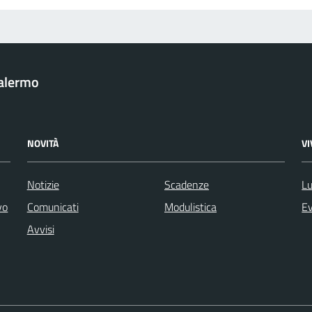
Palermo
NOVITÀ
V
Notizie
Scadenze
Lu
vo
Comunicati
Modulistica
Ev
Avvisi