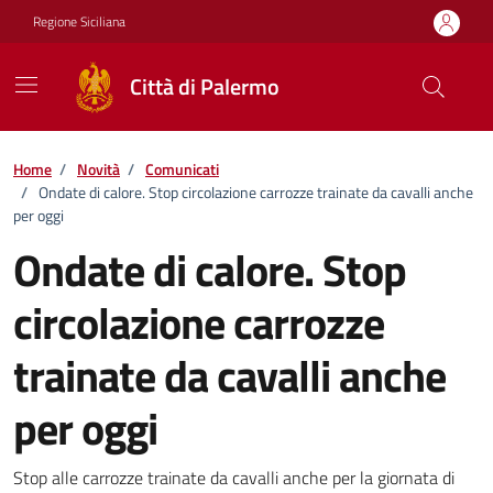
Vai ai contenuti
Vai al footer
Regione Siciliana
Città di Palermo
Home
/
Novità
/
Comunicati
/
Ondate di calore. Stop circolazione carrozze trainate da cavalli anche
per oggi
Ondate di calore. Stop
circolazione carrozze
trainate da cavalli anche
per oggi
Dettagli della notizia
Stop alle carrozze trainate da cavalli anche per la giornata di