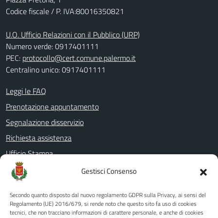
Codice fiscale / P. IVA:80016350821
U.O. Ufficio Relazioni con il Pubblico (URP)
Numero verde: 0917401111
PEC:
protocollo@cert.comune.palermo.it
Centralino unico: 0917401111
Leggi le FAQ
Prenotazione appuntamento
Segnalazione disservizio
Richiesta assistenza
Ufficio Stampa
Amministrazione Trasparente
Gestisci Consenso
Albo pretorio
Secondo quanto disposto dal nuovo regolamento GDPR sulla Privacy, ai sensi del
Informativa privacy
Regolamento (UE) 2016/679, si rende noto che questo sito fa uso di cookies
tecnici, che non tracciano informazioni di carattere personale, e anche di cookies
Note legali