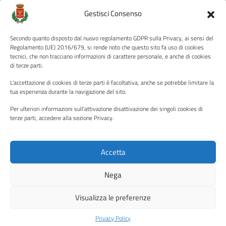
Amministrazione Trasparente
Gestisci Consenso
Albo pretorio
Secondo quanto disposto dal nuovo regolamento GDPR sulla Privacy, ai sensi del
Informativa privacy
Regolamento (UE) 2016/679, si rende noto che questo sito fa uso di cookies
tecnici, che non tracciano informazioni di carattere personale, e anche di cookies
Note legali
di terze parti.
Dichiarazione di accessibilità
L'accettazione di cookies di terze parti è facoltativa, anche se potrebbe limitare la
Piano di miglioramento del sito
tua esperienza durante la navigazione del sito.
Per ulteriori informazioni sull'attivazione disattivazione dei singoli cookies di
terze parti, accedere alla sezione Privacy.
SEGUICI SU
Facebook
YouTube
Twitter
Instagram
Accetta
Nega
Media policy
Mappa del sito
Visualizza le preferenze
Copyright © 2026 - Città di Palermo •
Powered by Sispi
Privacy Policy