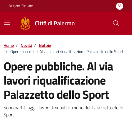
Vai ai contenuti
Vai al footer
Regione Siciliana
Città di Palermo
Home
/
Novità
/
Notizie
/
Opere pubbliche. Al via lavori riqualificazione Palazzetto dello Sport
Opere pubbliche. Al via
lavori riqualificazione
Palazzetto dello Sport
Dettagli della notizia
Sono partiti oggi i lavori di riqualificazione del Palazzetto dello
Sport