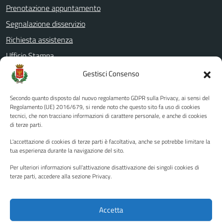
Prenotazione appuntamento
Segnalazione disservizio
Richiesta assistenza
Ufficio Stampa
Amministrazione Trasparente
Gestisci Consenso
Albo pretorio
Secondo quanto disposto dal nuovo regolamento GDPR sulla Privacy, ai sensi del
Informativa privacy
Regolamento (UE) 2016/679, si rende noto che questo sito fa uso di cookies
tecnici, che non tracciano informazioni di carattere personale, e anche di cookies
Note legali
di terze parti.
Dichiarazione di accessibilità
L'accettazione di cookies di terze parti è facoltativa, anche se potrebbe limitare la
Piano di miglioramento del sito
tua esperienza durante la navigazione del sito.
Per ulteriori informazioni sull'attivazione disattivazione dei singoli cookies di
terze parti, accedere alla sezione Privacy.
SEGUICI SU
Facebook
YouTube
Twitter
Instagram
Accetta