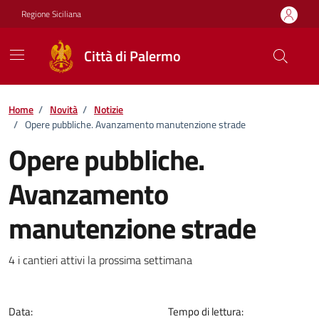
Vai ai contenuti
Vai al footer
Regione Siciliana
Città di Palermo
Home
/
Novità
/
Notizie
/
Opere pubbliche. Avanzamento manutenzione strade
Opere pubbliche.
Avanzamento
manutenzione strade
Dettagli della notizia
4 i cantieri attivi la prossima settimana
Data:
Tempo di lettura: